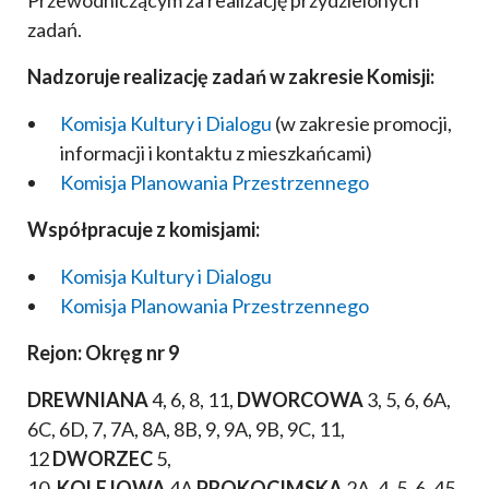
Przewodniczącym za realizację przydzielonych
zadań.
Nadzoruje realizację zadań w zakresie Komisji:
Komisja Kultury i Dialogu
(w zakresie promocji,
informacji i kontaktu z mieszkańcami)
Komisja Planowania Przestrzennego
Współpracuje z komisjami:
Komisja Kultury i Dialogu
Komisja Planowania Przestrzennego
Rejon:
Okręg nr 9
DREWNIANA
4, 6, 8, 11,
DWORCOWA
3, 5, 6, 6A,
6C, 6D, 7, 7A, 8A, 8B, 9, 9A, 9B, 9C, 11,
12
DWORZEC
5,
10,
KOLEJOWA
4A
PROKOCIMSKA
2A, 4, 5, 6, 45,