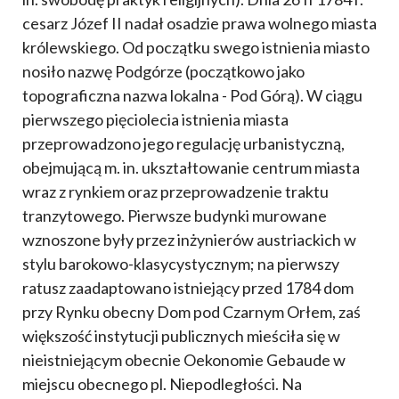
cesarz Józef II nadał osadzie prawa wolnego miasta
królewskiego. Od początku swego istnienia miasto
nosiło nazwę Podgórze (początkowo jako
topograficzna nazwa lokalna - Pod Górą). W ciągu
pierwszego pięciolecia istnienia miasta
przeprowadzono jego regulację urbanistyczną,
obejmującą m. in. ukształtowanie centrum miasta
wraz z rynkiem oraz przeprowadzenie traktu
tranzytowego. Pierwsze budynki murowane
wznoszone były przez inżynierów austriackich w
stylu barokowo-klasycystycznym; na pierwszy
ratusz zaadaptowano istniejący przed 1784 dom
przy Rynku obecny Dom pod Czarnym Orłem, zaś
większość instytucji publicznych mieściła się w
nieistniejącym obecnie Oekonomie Gebaude w
miejscu obecnego pl. Niepodległości. Na