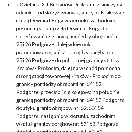
z Dzielnicą XII Bieżanów-Prokocim graniczy na
odcinku - od skrzyżowania granicy m. Krakowa z
rzeką Drwinia Długa w kierunku zachodnim,
północną stroną rzeki Drwinia Długa do
skrzyżowania z granicą pomiędzy obrębami nr:
25 i 26 Podgórze, dalej w kierunku
południowym granicą pomiędzy obrębami nr:
25 i 26 Podgórze do północnej granicy st. tow.
Kraków - Prokocim, dalej na wschód północną
stroną stacji towarowej Kraków - Prokocim do
granicy pomiędzy obrębami nr: 54 i 52
Podgórze, przecina linię kolejową na południe
granicą pomiędzy obrębami nr: 54 i 52 Podgórze
do styku granic obrębów nr: 52, 53 i 54
Podgórze, następnie w kierunku zachodnim
wzdłuż granicy obrębów nr: 52 i 53 Podgórze
do styku granic obrębów nr: 51, 52, 53