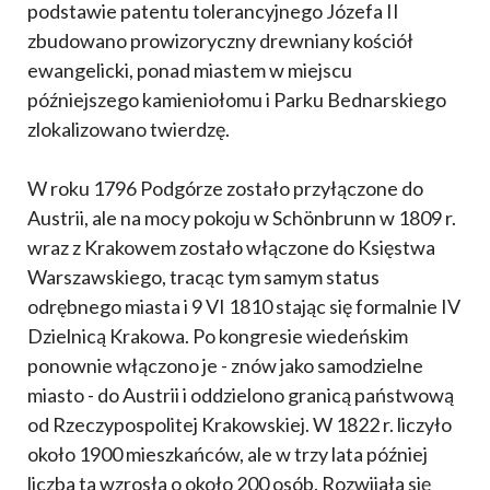
podstawie patentu tolerancyjnego Józefa II
zbudowano prowizoryczny drewniany kościół
ewangelicki, ponad miastem w miejscu
późniejszego kamieniołomu i Parku Bednarskiego
zlokalizowano twierdzę.
W roku 1796 Podgórze zostało przyłączone do
Austrii, ale na mocy pokoju w Schönbrunn w 1809 r.
wraz z Krakowem zostało włączone do Księstwa
Warszawskiego, tracąc tym samym status
odrębnego miasta i 9 VI 1810 stając się formalnie IV
Dzielnicą Krakowa. Po kongresie wiedeńskim
ponownie włączono je - znów jako samodzielne
miasto - do Austrii i oddzielono granicą państwową
od Rzeczypospolitej Krakowskiej. W 1822 r. liczyło
około 1900 mieszkańców, ale w trzy lata później
liczba ta wzrosła o około 200 osób. Rozwijała się