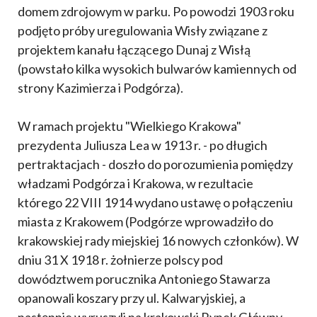
domem zdrojowym w parku. Po powodzi 1903 roku
podjęto próby uregulowania Wisły związane z
projektem kanału łączącego Dunaj z Wisłą
(powstało kilka wysokich bulwarów kamiennych od
strony Kazimierza i Podgórza).
W ramach projektu "Wielkiego Krakowa"
prezydenta Juliusza Lea w 1913 r. - po długich
pertraktacjach - doszło do porozumienia pomiędzy
władzami Podgórza i Krakowa, w rezultacie
którego 22 VIII 1914 wydano ustawę o połączeniu
miasta z Krakowem (Podgórze wprowadziło do
krakowskiej rady miejskiej 16 nowych członków). W
dniu 31 X 1918 r. żołnierze polscy pod
dowództwem porucznika Antoniego Stawarza
opanowali koszary przy ul. Kalwaryjskiej, a
następnie wyruszyli na krakowski Rynek Główny,