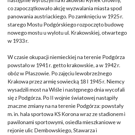
co zapoczątkowało akcję wyzwalania miasta spod
panowania austriackiego. Po zamknięciu w 1925 r.
starego Mostu Podgórskiego rozpoczęto budowę
nowego mostu u wylotu ul. Krakowskiej, otwartego
w 1933 r.
W czasie okupacji niemieckiej na terenie Podgórza
powstało w 1941 r. getto krakowskie, a w 1942 r.
obóz w Płaszowie. Po zajęciu lewobrzeżnego
Krakowa przez armię sowiecką 18 I 1945 r. Niemcy
wysadzili most na Wiśle i następnego dnia wycofali
się z Podgórza. Po II wojnie światowej nastąpiły
znaczne zmiany na na terenie Podgórza: powstały
m. in. hala sportowa KS Korona wraz ze stadionem i
pawilonami sportowymi, osiedla mieszkaniowe w
rejonie ulic Dembowskiego, Stawarza i