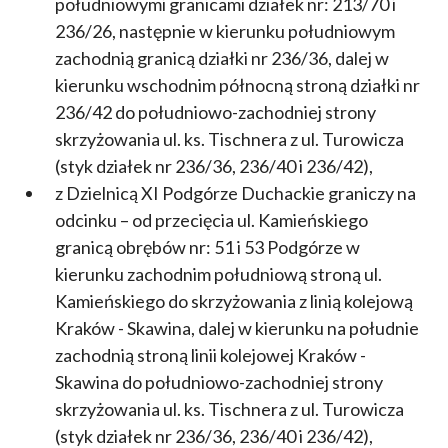
południowymi granicami działek nr: 213/70 i
236/26, następnie w kierunku południowym
zachodnią granicą działki nr 236/36, dalej w
kierunku wschodnim północną stroną działki nr
236/42 do południowo-zachodniej strony
skrzyżowania ul. ks. Tischnera z ul. Turowicza
(styk działek nr 236/36, 236/40 i 236/42),
z Dzielnicą XI Podgórze Duchackie graniczy na
odcinku – od przecięcia ul. Kamieńskiego
granicą obrębów nr: 51 i 53 Podgórze w
kierunku zachodnim południową stroną ul.
Kamieńskiego do skrzyżowania z linią kolejową
Kraków - Skawina, dalej w kierunku na południe
zachodnią stroną linii kolejowej Kraków -
Skawina do południowo-zachodniej strony
skrzyżowania ul. ks. Tischnera z ul. Turowicza
(styk działek nr 236/36, 236/40 i 236/42),