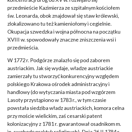
przedmieście Kazimierza ze szpitalnym kościołem
św. Leonarda, obok znajdował się staw królewski,
zlokalizowano tu też kamieniołomy i cegielnie.
Okupacja szwedzka i wojna północna na początku
XVIII w. spowodowały znaczne zniszczenia wsi i
przedmieścia.
W 1772 r. Podgórze znalazło się pod zaborem
austriackim. Jak się wydaje, władze austriackie
zamierzały tu stworzyć konkurencyjny względem
polskiego Krakowa ośrodek administracyjny i
handlowy (do wytyczania miasta pod wzgórzem
Lasoty przystąpiono w 1783 r., w tym czasie
powstała siedziba władz austriackich, komora celna
przy moście wielickim, zaś cesarski patent
kolonizacyjny z 1781 r. gwarantował osadnikom m.
in. swobodę praktyk religijnych). Dnia 26 II 1784 r.