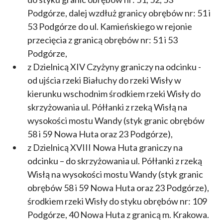
Podgórze, dalej wzdłuż granicy obrębów nr: 51 i
53 Podgórze do ul. Kamieńskiego w rejonie
przecięcia z granicą obrębów nr: 51 i 53
Podgórze,
z Dzielnicą XIV Czyżyny graniczy na odcinku -
od ujścia rzeki Białuchy do rzeki Wisły w
kierunku wschodnim środkiem rzeki Wisły do
skrzyżowania ul. Półłanki z rzeką Wisłą na
wysokości mostu Wandy (styk granic obrębów
58 i 59 Nowa Huta oraz 23 Podgórze),
z Dzielnicą XVIII Nowa Huta graniczy na
odcinku – do skrzyżowania ul. Półłanki z rzeką
Wisłą na wysokości mostu Wandy (styk granic
obrębów 58 i 59 Nowa Huta oraz 23 Podgórze),
środkiem rzeki Wisły do styku obrębów nr: 109
Podgórze, 40 Nowa Huta z granicą m. Krakowa.