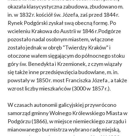
okazała klasycystyczna zabudowa, zbudowano m.
in. w 1832 r. kościół św. Józefa, zaś przed 1844 r.
Rynek Podgórski zyskał swą obecną formę. Po
wcieleniu Krakowa do Austrii w 1846 r.Podgórze
pozostało nadal osobnym miastem, włączone
zostało jednak w obręb "Twierdzy Kraków" i
otoczone wałem sięgającym do północnego stoku
góry św. Benedykta i Krzemionek, z czym wiązały
się także inne przedsięwzięcia budowlane, m. in.
powstały w 1850 r. most Franciszka Józefa , a także
wzrost liczby mieszkańców (3000 w 1857 r.).
W czasach autonomii galicyjskiej przywrócono
samorząd gminny Wolnego Królewskiego Miasta w
Podgórzu (1866), w miejsce niemieckiego zarządu i
mianowanego burmistrza wybrano radę miejską,