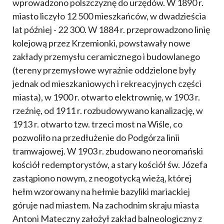
wprowadzono polszczyznę do urzędów. W 1890 r.
miasto liczyło 12 500 mieszkańców, w dwadzieścia
lat później - 22 300. W 1884 r. przeprowadzono linię
kolejową przez Krzemionki, powstawały nowe
zakłady przemysłu ceramicznego i budowlanego
(tereny przemysłowe wyraźnie oddzielone były
jednak od mieszkaniowych i rekreacyjnych części
miasta), w 1900 r. otwarto elektrownię, w 1903 r.
rzeźnię, od 1911 r. rozbudowywano kanalizację, w
1913 r. otwarto tzw. trzeci most na Wiśle, co
pozwoliło na przedłużenie do Podgórza linii
tramwajowej. W 1903 r. zbudowano neoromański
kościół redemptorystów, a stary kościół św. Józefa
zastąpiono nowym, z neogotycką wieżą, której
hełm wzorowany na hełmie bazyliki mariackiej
góruje nad miastem. Na zachodnim skraju miasta
Antoni Mateczny założył zakład balneologiczny z