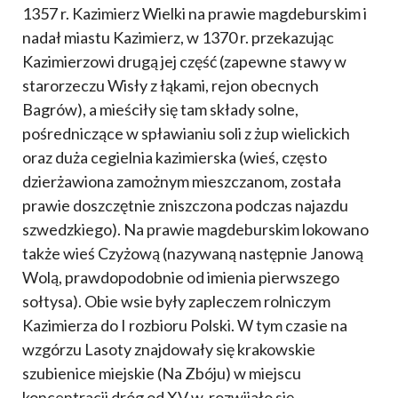
1357 r. Kazimierz Wielki na prawie magdeburskim i
nadał miastu Kazimierz, w 1370 r. przekazując
Kazimierzowi drugą jej część (zapewne stawy w
starorzeczu Wisły z łąkami, rejon obecnych
Bagrów), a mieściły się tam składy solne,
pośredniczące w spławianiu soli z żup wielickich
oraz duża cegielnia kazimierska (wieś, często
dzierżawiona zamożnym mieszczanom, została
prawie doszczętnie zniszczona podczas najazdu
szwedzkiego). Na prawie magdeburskim lokowano
także wieś Czyżową (nazywaną następnie Janową
Wolą, prawdopodobnie od imienia pierwszego
sołtysa). Obie wsie były zapleczem rolniczym
Kazimierza do I rozbioru Polski. W tym czasie na
wzgórzu Lasoty znajdowały się krakowskie
szubienice miejskie (Na Zbóju) w miejscu
koncentracji dróg od XV w. rozwijało się