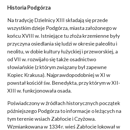
Historia Podgórza
Na tradycję Dzielnicy XIII składają się przede
wszystkim dzieje Podgórza, miasta założonego w
końcu XVIII w. Istniejące tu złoża krzemienne były
przyczyna osiedlania się ludzi w okresie paleolitu i
neolitu, w dobie kultury łużyckiej i przeworskiej, a
od VII w. rozwijało się także osadnictwo
słowiańskie (z którym związany był zapewne
Kopiec Krakusa). Najprawdopodobniej w XI w
powstał kościół św. Benedykta, przy którym w XII-
XIII w. funkcjonowała osada.
Poświadczony w źródłach historycznych początek
późniejszego Podgórza to informacje o leżących na
tym terenie wsiach Zabłocie i Czyżowa.
Wzmiankowana w 1334 r. wieś Zabłocie lokował w