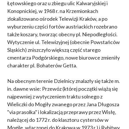
Łętowskiego oraz u zbiegu ulic Kalwaryjskiej i
Konopnickiej, w 1968 r. na Krzemionkach
zlokalizowano ośrodek Telewizji Kraków, a po
wyburzeniu części fortów austriackich rozebrano
także koszary, tworząc obecny pl. Niepodległości.
Wytyczenie ul. Telewizyjnej (obecnie Powstańców
Sląskich) zniszczyło większą część starego
cmentarza Podgórskiego, nowe biurowce zmieniły
charakter pl. Bohaterów Getta.
Na obecnym terenie Dzielnicy znalazły się także m.
in. dawne wsie: Przewóz (której początki wiążą się
najpewniej z wytyczeniem traktu solnego z
Wieliczki do Mogiły zwanego przez Jana Długosza
"via prasolka" i lokalizacją przeprawy przez Wisłę,
należącej do 1772 r. do klasztoru cystersów w
Mogile, włączonej do Krakowa w 1973 r.) i Rybitwy