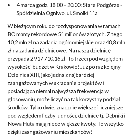
4 marca godz. 18.00 – 20.00: Stare Podgórze -
Spółdzielnia Ogniwo, ul. Smolki 11a
W bieżącym roku do rozdysponowania w ramach
BO mamy rekordowe 51 milionów złotych. Z tego
10,2 mln zł na zadania ogólnomiejskie oraz 40,8 mln
zł na zadania dzielnicowe. Na naszą dzielnicę
przypada 2 917 710,16 zł. To trzeci pod względem
wysokości budżet w Krakowie! Już po raz kolejny
Dzielnica XIII, jako jedna z najbardziej
zaangażowanych w składanie projektów i
posiadająca niemal najwyższą frekwencją w
głosowaniu, może liczyć na tak korzystny podział
środków. Tylko dwie, znacznie większe i liczniejsze
pod względem liczby ludności, dzielnice tj. Dębniki i
Nowa Huta mają nieco większe kwoty. To wszytko
dzięki zaangażowaniu mieszkańców!